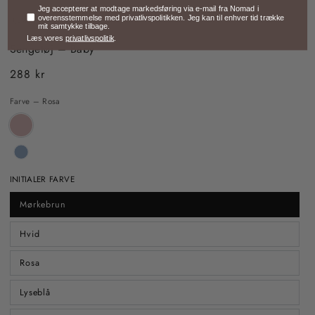
Samtykke
Jeg accepterer at modtage markedsføring via e-mail fra Nomad i
overensstemmelse med privatlivspolitikken. Jeg kan til enhver tid trække
HJEM
/
SENGETØJ TIL BABYER
mit samtykke tilbage.
Læs vores
privatlivspolitik
.
Sengetøj – Baby
288 kr
Almindelig
pris
Farve – Rosa
INITIALER FARVE
Mørkebrun
Hvid
Rosa
Lyseblå