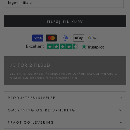
Ingen initialer
TILFØJ TIL KURV
⚡3 FOR 2-TILBUD
LÆG 3 VARER, DER IKKE ER PÅ TILBUD, I KURVEN, OG FÅ DEN BILLIGSTE VARE GRATIS.
BEMÆRK: KAN IKKE KOMBINERES MED ANDRE TILBUD.
PRODUKTBESKRIVELSE
OMBYTNING OG RETURNERING
FRAGT OG LEVERING