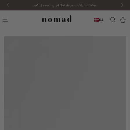
SPRING TIL
Levering på 2-4 dage - inkl. initialer
INDHOLD
Kur
DA
SPRING TIL
PRODUKTINFORMATION