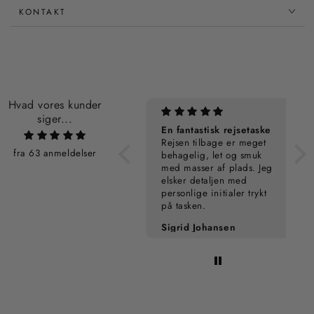
KONTAKT
Hvad vores kunder
siger...
Personalisering
En fantastisk rejsetaske
Rejsen tilbage er meget
fra 63 anmeldelser
behagelig, let og smuk
med masser af plads. Jeg
elsker detaljen med
personlige initialer trykt
på tasken.
Pia Kampmann
Sigrid Johansen