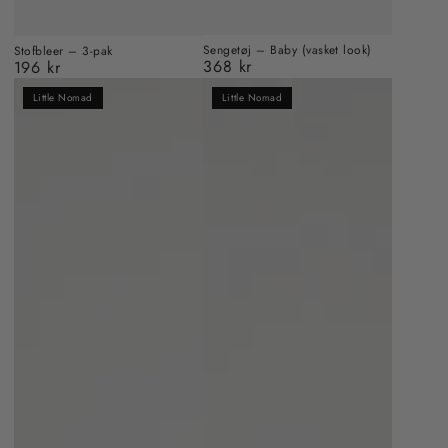
Sengetøj – Baby (vasket look)
Stofbleer – 3-pak
368 kr
196 kr
Almindelig
Almindelig
pris
pris
Little Nomad
Little Nomad