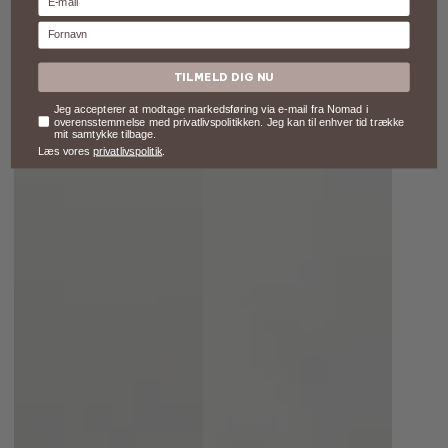
Fornavn
TILMELD DIG NU
Samtykke
Jeg accepterer at modtage markedsføring via e-mail fra Nomad i
overensstemmelse med privatlivspolitikken. Jeg kan til enhver tid trække
mit samtykke tilbage.
Læs vores
privatlivspolitik
.