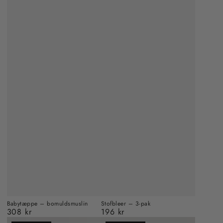
Babytæppe – bomuldsmuslin
Stofbleer – 3-pak
308 kr
196 kr
Almindelig
Almindelig
pris
pris