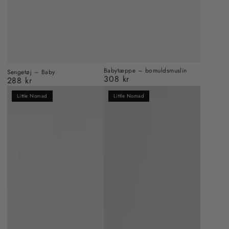
Babytæppe – bomuldsmuslin
Sengetøj – Baby
308 kr
288 kr
Almindelig
Almindelig
pris
pris
Little Nomad
Little Nomad