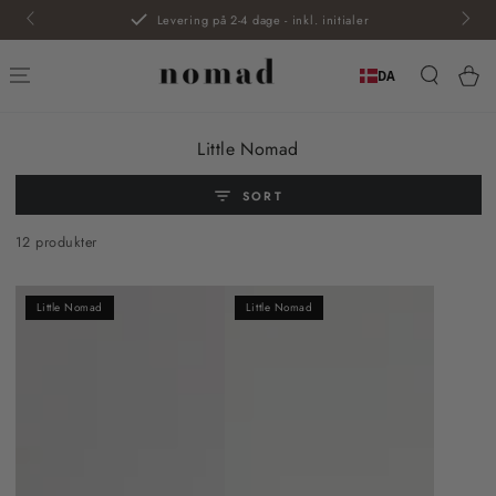
SPRING TIL
Levering på 2-4 dage - inkl. initialer
INDHOLD
Kur
DA
Kollektion:
Little Nomad
SORT
12 produkter
Little Nomad
Little Nomad