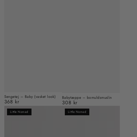
Sengetøj – Baby (vasket look)
Babytæppe – bomuldsmuslin
368 kr
308 kr
Almindelig
Almindelig
pris
pris
Little Nomad
Little Nomad