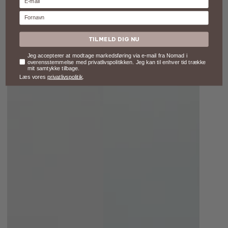
Fornavn
TILMELD DIG NU
Samtykke
Jeg accepterer at modtage markedsføring via e-mail fra Nomad i
overensstemmelse med privatlivspolitikken. Jeg kan til enhver tid trække
mit samtykke tilbage.
Læs vores
privatlivspolitik
.