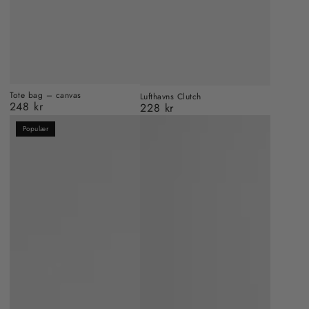
Tote bag – canvas
Lufthavns Clutch
248 kr
228 kr
Almindelig
Almindelig
pris
pris
Populær