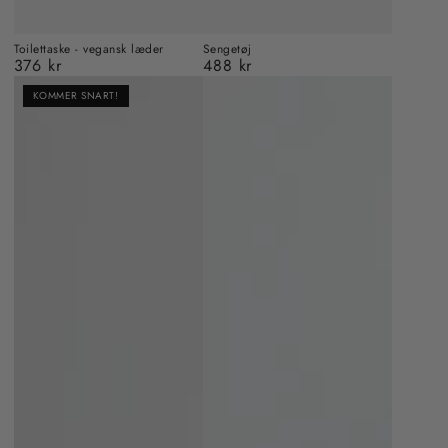
Toilettaske - vegansk læder
Sengetøj
376 kr
488 kr
Almindelig
Almindelig
pris
pris
KOMMER SNART!