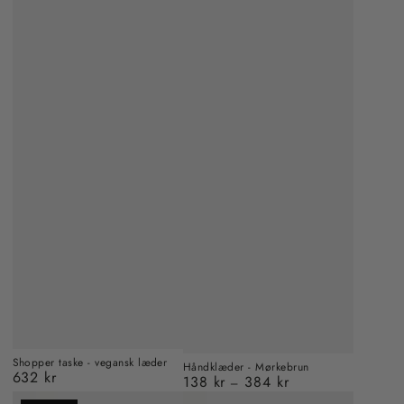
Shopper taske - vegansk læder
Håndklæder - Mørkebrun
632 kr
Almindelig
138 kr
384 kr
Almindelig
pris
pris