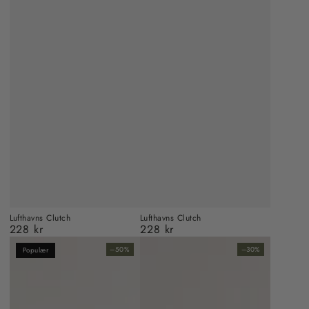
Lufthavns Clutch
Lufthavns Clutch
228 kr
228 kr
Almindelig
Almindelig
pris
pris
–50%
–30%
Populær