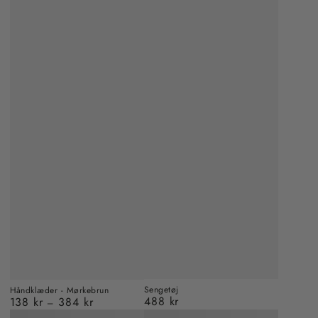
Sengetøj
Håndklæder - Mørkebrun
488 kr
138 kr
384 kr
Almindelig
Almindelig
pris
pris