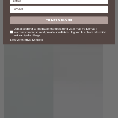
Fornavn
TILMELD DIG NU
Samtykke
Jeg accepterer at modtage markedsføring via e-mail fra Nomad i
overensstemmelse med privatlivspolitikken. Jeg kan til enhver tid trække
mit samtykke tilbage.
Læs vores
privatlivspolitik
.