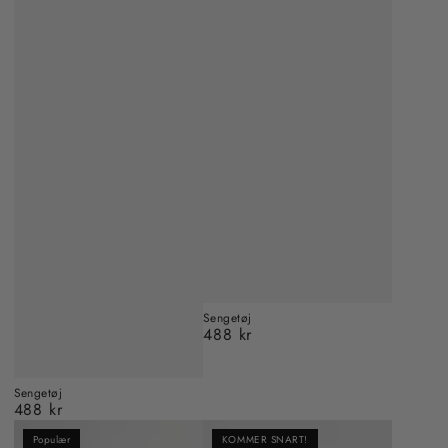
Sengetøj
488 kr
Almindelig
pris
Sengetøj
488 kr
Almindelig
pris
Populær
KOMMER SNART!