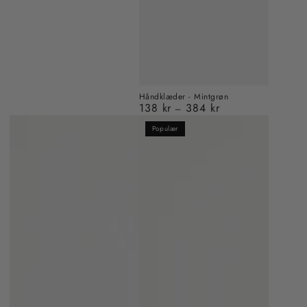
Håndklæder - Mintgrøn
138 kr
384 kr
Almindelig
pris
Populær