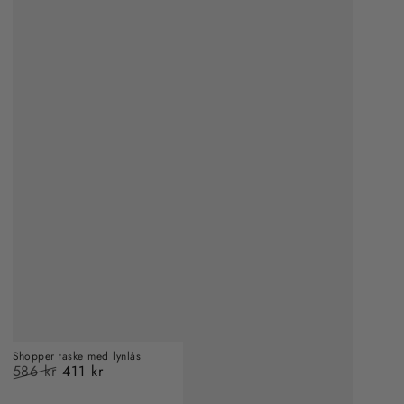
Shopper taske med lynlås
586 kr
411 kr
Almindelig
Salgspris