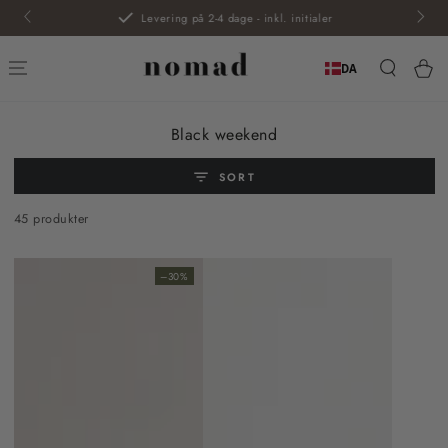
SPRING TIL
Levering på 2-4 dage - inkl. initialer
INDHOLD
Kur
DA
Kollektion:
Black weekend
SORT
45 produkter
–30%