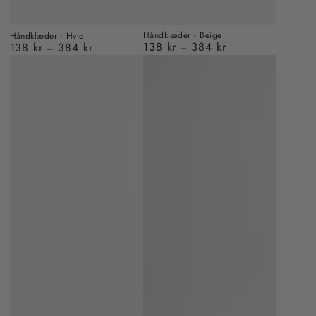
Håndklæder - Beige
Håndklæder - Hvid
138 kr
384 kr
138 kr
384 kr
Almindelig
Almindelig
pris
pris