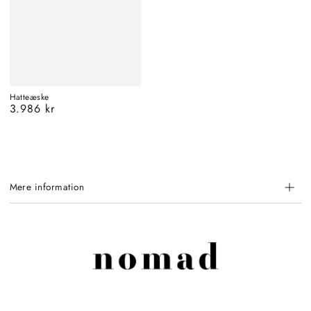
Hatteæske
3.986 kr
Almindelig
pris
Mere information