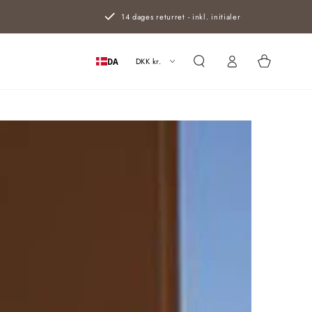
14 dages returret - inkl. initialer
Log
Kurv
ind
DKK kr.
DA