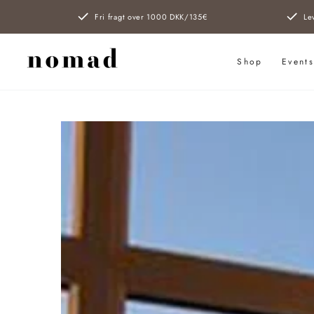
SPRING TIL
Fri fragt over 1000 DKK/135€
Le
INDHOLD
Shop
Event