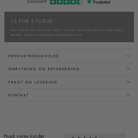
⚡3 FOR 2-TILBUD
LÆG 3 VARER, DER IKKE ER PÅ TILBUD, I KURVEN, OG FÅ DEN BILLIGSTE VARE GRATIS.
BEMÆRK: KAN IKKE KOMBINERES MED ANDRE TILBUD.
PRODUKTBESKRIVELSE
OMBYTNING OG RETURNERING
FRAGT OG LEVERING
KONTAKT
Hvad vores kunder