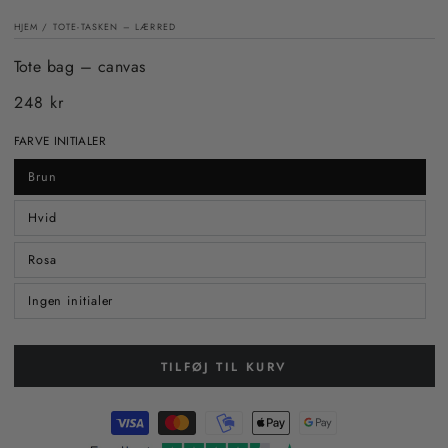
HJEM
/
TOTE-TASKEN – LÆRRED
Tote bag – canvas
248 kr
Almindelig
pris
FARVE INITIALER
Brun
Hvid
Rosa
Ingen initialer
TILFØJ TIL KURV