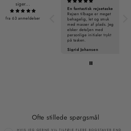
siger...
Personalisering
En fantastisk rejsetaske
Rejsen tilbage er meget
fra 63 anmeldelser
behagelig, let og smuk
med masser af plads. Jeg
elsker detaljen med
personlige initialer trykt
på tasken.
Pia Kampmann
Sigrid Johansen
Ofte stillede spørgsmål
HVIS JEG GERNE VIL TILFØJE FLERE BOGSTAVER END