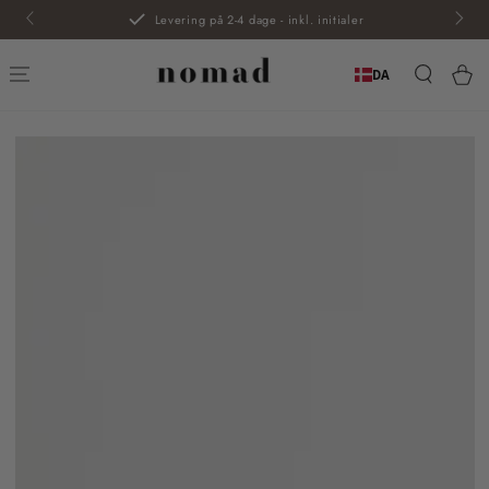
SPRING TIL
Levering på 2-4 dage - inkl. initialer
INDHOLD
Kur
DA
SPRING TIL
PRODUKTINFORMATION