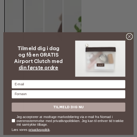
Tilmeld dig i dag
og få en GRATIS
Airport Clutch med
din første ordre
E-mail
Fornavn
TILMELD DIG NU
Samtykke
Jeg accepterer at modtage markedsføring via e-mail fra Nomad i
overensstemmelse med privatlivspolitikken. Jeg kan til enhver tid trække
mit samtykke tilbage.
Læs vores
privatlivspolitik
.