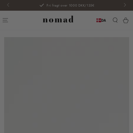
SPRING TIL
Fri fragt over 1000 DKK/135€
INDHOLD
Kur
DA
SPRING TIL
PRODUKTINFORMATION