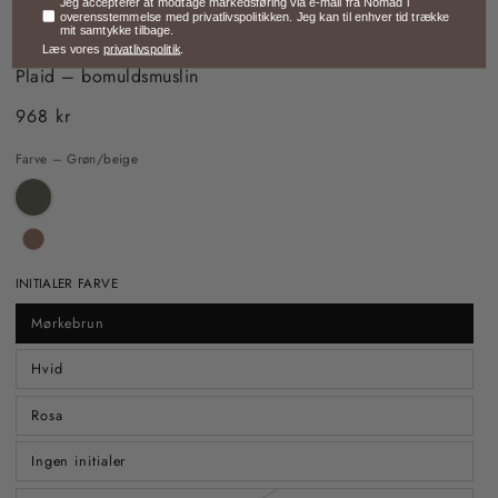
Samtykke
Jeg accepterer at modtage markedsføring via e-mail fra Nomad i
overensstemmelse med privatlivspolitikken. Jeg kan til enhver tid trække
mit samtykke tilbage.
HJEM
/
TÆPPET – BOMULDSMUSLIN
Læs vores
privatlivspolitik
.
Plaid – bomuldsmuslin
968 kr
Almindelig
pris
Farve – Grøn/beige
INITIALER FARVE
Mørkebrun
Hvid
Rosa
Ingen initialer