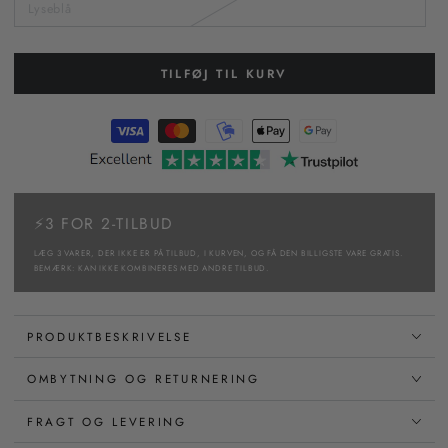
Lyseblå
TILFØJ TIL KURV
⚡3 FOR 2-TILBUD
LÆG 3 VARER, DER IKKE ER PÅ TILBUD, I KURVEN, OG FÅ DEN BILLIGSTE VARE GRATIS.
BEMÆRK: KAN IKKE KOMBINERES MED ANDRE TILBUD.
PRODUKTBESKRIVELSE
OMBYTNING OG RETURNERING
FRAGT OG LEVERING