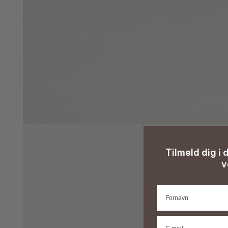
Tilmeld dig i
v
Fornavn
E-mail