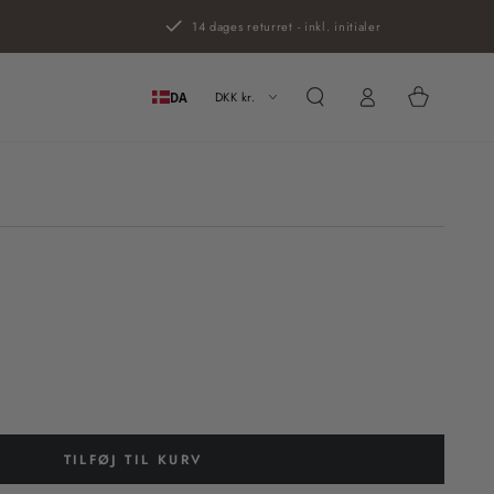
14 dages returret - inkl. initialer
Log
Kurv
ind
DKK kr.
DA
TILFØJ TIL KURV