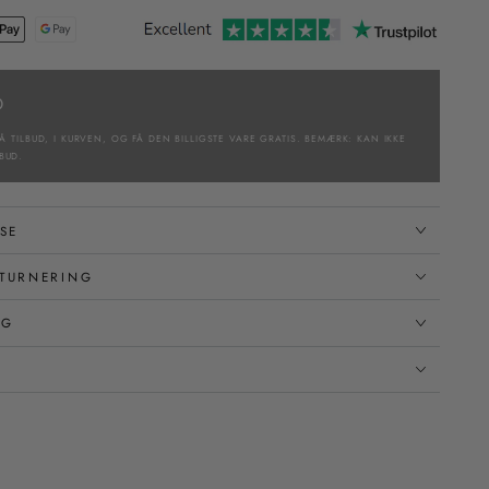
D
Å TILBUD, I KURVEN, OG FÅ DEN BILLIGSTE VARE GRATIS. BEMÆRK: KAN IKKE
BUD.
SE
TURNERING
NG