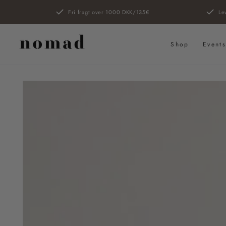
SPRING TIL
Fri fragt over 1000 DKK/135€
Le
INDHOLD
Shop
Event
SPRING TIL
PRODUKTINFORMATION