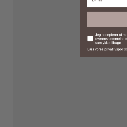
Samtykke
Jeg accepterer at m
overensstemmelse med
samtykke tilbage.
Læs vores
privatlivspolitik