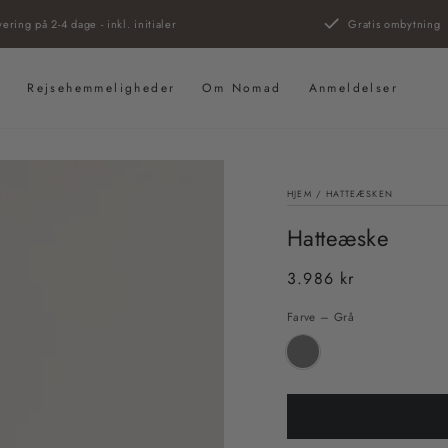
vering på 2-4 dage - inkl. initialer
Gratis ombytning
s
Rejsehemmeligheder
Om Nomad
Anmeldelser
HJEM
/
HATTEÆSKEN
Hatteæske
3.986 kr
Almindelig
pris
Farve – Grå