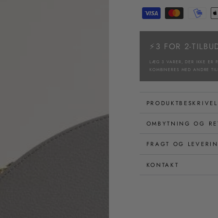
⚡3 FOR 2-TILBU
LÆG 3 VARER, DER IKKE ER P
KOMBINERES MED ANDRE TIL
PRODUKTBESKRIVEL
OMBYTNING OG RE
FRAGT OG LEVERI
KONTAKT