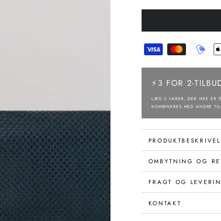
⚡3 FOR 2-TILBU
LÆG 3 VARER, DER IKKE ER P
KOMBINERES MED ANDRE TIL
PRODUKTBESKRIVEL
OMBYTNING OG RE
FRAGT OG LEVERI
KONTAKT