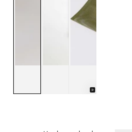
Afspil
video