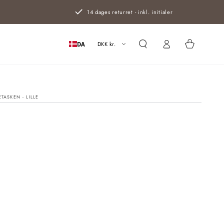
14 dages returret - inkl. initialer
Log
Kurv
ind
DKK kr.
DA
TASKEN - LILLE