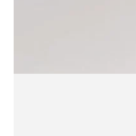
Tilmeld dig i
v
Fornavn
E-mail