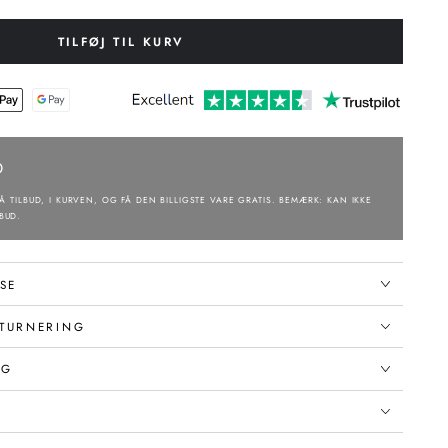
TILFØJ TIL KURV
D
Å TILBUD, I KURVEN, OG FÅ DEN BILLIGSTE VARE GRATIS. BEMÆRK: KAN IKKE
BUD.
SE
TURNERING
NG