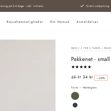
vering på 2-4 dage - inkl. initialer
Gratis ombytning
s
Rejsehemmeligheder
Om Nomad
Anmeldelser
HJEM
/
3 FOR 2 TILBUD
/
PAKKE
Pakkenet - small
48 kr
34 kr
–30%
Almindelig
Salgspris
pris
Farve – Mørkegrøn