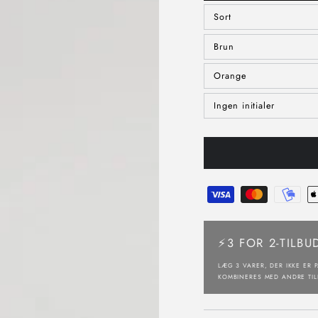
Sort
Brun
Orange
Ingen initialer
⚡3 FOR 2-TILBU
LÆG 3 VARER, DER IKKE ER P
KOMBINERES MED ANDRE TIL