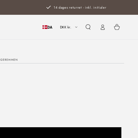
14 dages returret - inkl. initialer
Log
Kurv
ind
DKK kr.
DA
GEREMMEN