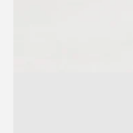
Tilmeld dig i
v
Fornavn
E-mail