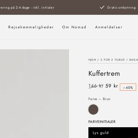
vering på 2-4 dage - inkl. initialer
Gratis ombytning
s
Rejsehemmeligheder
Om Nomad
Anmeldelser
HJEM
/
3 FOR 2 TILBUD
/
BAGA
Kuffertrem
146 kr
59 kr
–60%
Almindelig
Salgspris
pris
Farve – Brun
FARVEINITIALER
Lys guld