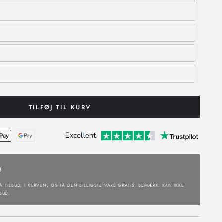
TILFØJ TIL KURV
D
Å TILBUD, I KURVEN, OG FÅ DEN BILLIGSTE VARE GRATIS. BEMÆRK: KAN IKKE
BUD.