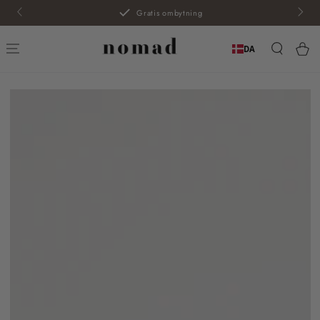
SPRING TIL
14 dages returret - inkl. initialer
INDHOLD
Kur
DA
SPRING TIL
PRODUKTINFORMATION