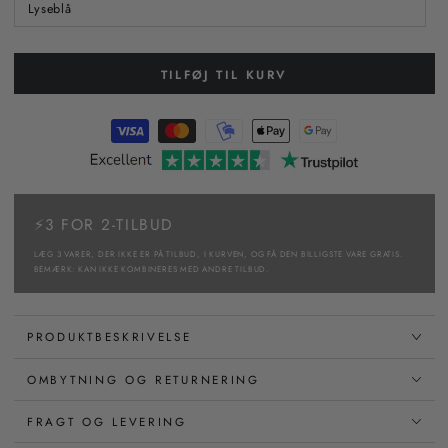
Lyseblå
TILFØJ TIL KURV
⚡3 FOR 2-TILBUD
LÆG 3 VARER, DER IKKE ER PÅ TILBUD, I KURVEN, OG FÅ DEN BILLIGSTE VARE GRATIS.
BEMÆRK: KAN IKKE KOMBINERES MED ANDRE TILBUD.
PRODUKTBESKRIVELSE
OMBYTNING OG RETURNERING
FRAGT OG LEVERING