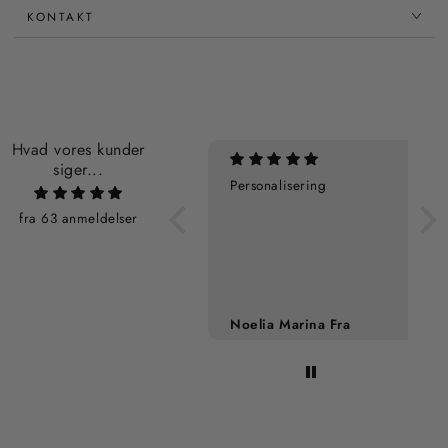
KONTAKT
Hvad vores kunder
siger...
En fantastisk rejsetaske
Personalisering
Rejsen tilbage er meget
fra 63 anmeldelser
behagelig, let og smuk
med masser af plads. Jeg
elsker detaljen med
personlige initialer trykt
på tasken.
Sigrid Johansen
Noelia Marina Fra