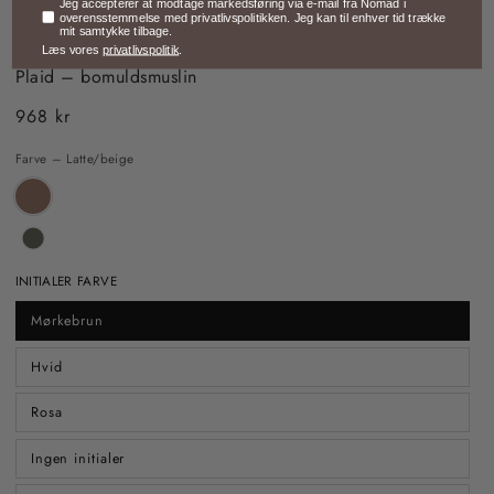
Samtykke
Jeg accepterer at modtage markedsføring via e-mail fra Nomad i
overensstemmelse med privatlivspolitikken. Jeg kan til enhver tid trække
mit samtykke tilbage.
HJEM
/
3 FOR 2-TILBUD
/
TÆPPET – BOMULDSMUSLIN
Læs vores
privatlivspolitik
.
Plaid – bomuldsmuslin
968 kr
Almindelig
pris
Farve – Latte/beige
INITIALER FARVE
Mørkebrun
Hvid
Rosa
Ingen initialer