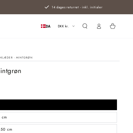
14 dages returret - inkl. initialer
Log
Kurv
ind
DKK kr.
DA
KLÆDER - MINTGRØN
intgrøn
0 cm
150 cm