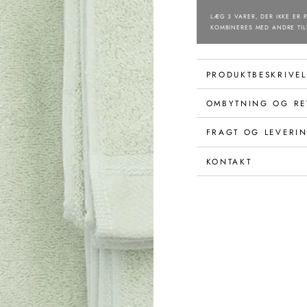
LÆG 3 VARER, DER IKKE ER P
KOMBINERES MED ANDRE TIL
PRODUKTBESKRIVEL
OMBYTNING OG RE
FRAGT OG LEVERI
KONTAKT