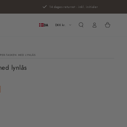
14 dages returret - inkl. initialer
Log
Kurv
ind
DKK kr.
DA
ER-TASKEN MED LYNLÅS
ed lynlås