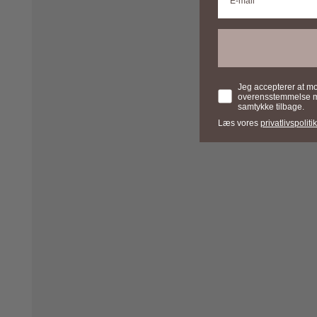
Samtykke
Jeg accepterer at m
overensstemmelse med
samtykke tilbage.
Læs vores
privatlivspolitik