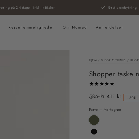
vering på 2-4 dage - inkl. initialer
Gratis ombytning
s
Rejsehemmeligheder
Om Nomad
Anmeldelser
HJEM
/
3 FOR 2 TILBUD
/
SHOPP
Shopper taske m
586 kr
411 kr
–30%
Almindelig
Salgspris
pris
Farve – Mørkegrøn