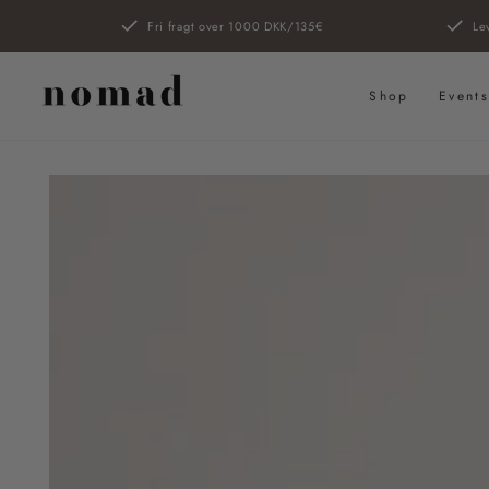
SPRING TIL
Fri fragt over 1000 DKK/135€
Le
INDHOLD
Shop
Event
SPRING TIL
PRODUKTINFORMATION