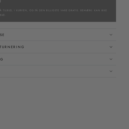
D
Å TILBUD, I KURVEN, OG FÅ DEN BILLIGSTE VARE GRATIS. BEMÆRK: KAN IKKE
BUD.
SE
TURNERING
NG