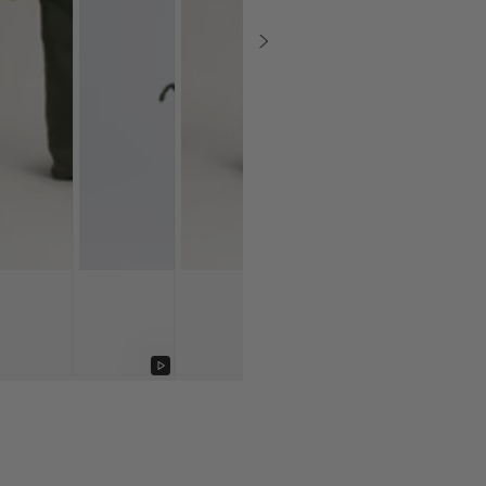
Afspil
video