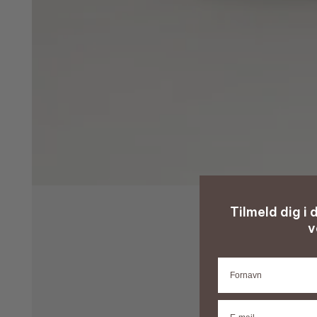
Tilmeld dig i
v
Fornavn
E-mail