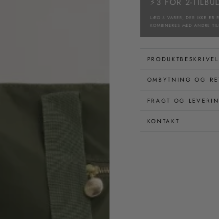
⚡3 FOR 2-TILBU
LÆG 3 VARER, DER IKKE ER P
KOMBINERES MED ANDRE TIL
PRODUKTBESKRIVEL
OMBYTNING OG RE
FRAGT OG LEVERI
KONTAKT