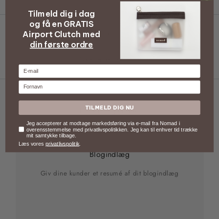
Tilmeld dig i dag
og få en GRATIS
Gelateria come il latte
Airport Clutch med
din første ordre
Osteria der Belli
E-mail
Fornavn
TILMELD DIG NU
Du kan også lide
Samtykke
Jeg accepterer at modtage markedsføring via e-mail fra Nomad i
overensstemmelse med privatlivspolitikken. Jeg kan til enhver tid trække
mit samtykke tilbage.
Læs vores
privatlivspolitik
.
Blogindlæg
Giv dine kunder et resumé af dit blogindlæg