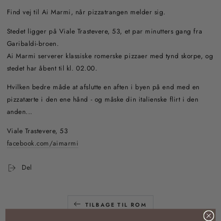
Find vej til Ai Marmi, når pizzatrangen melder sig.
Stedet ligger på Viale Trastevere, 53, et par minutters gang fra
Garibaldi-broen.
Ai Marmi serverer klassiske romerske pizzaer med tynd skorpe, og
stedet har åbent til kl. 02.00.
Hvilken bedre måde at afslutte en aften i byen på end med en
pizzatærte i den ene hånd - og måske din italienske flirt i den
anden...
Viale Trastevere, 53
facebook.com/aimarmi
Del
TILBAGE TIL ROM