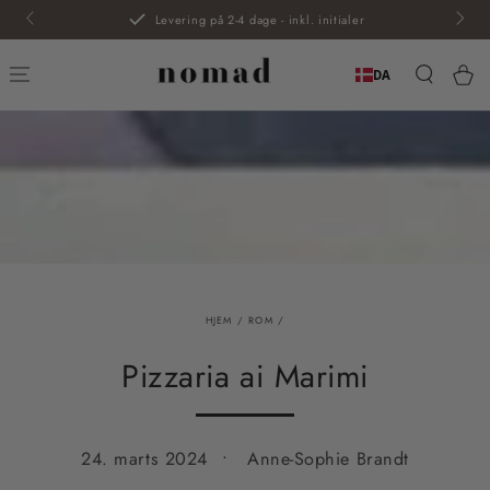
SPRING TIL
Levering på 2-4 dage - inkl. initialer
INDHOLD
Kur
DA
HJEM
/
ROM
/
Pizzaria ai Marimi
24. marts 2024
Anne-Sophie Brandt