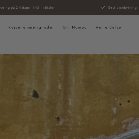
vering på 2-4 dage - inkl. initialer
Gratis ombytning
s
Rejsehemmeligheder
Om Nomad
Anmeldelser