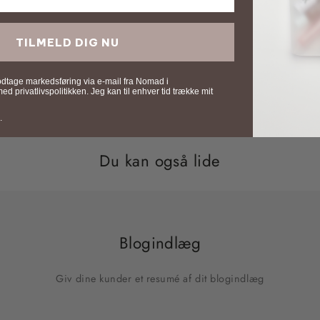
TILMELD DIG NU
odtage markedsføring via e-mail fra Nomad i
 privatlivspolitikken. Jeg kan til enhver tid trække mit
.
Du kan også lide
Blogindlæg
Giv dine kunder et resumé af dit blogindlæg