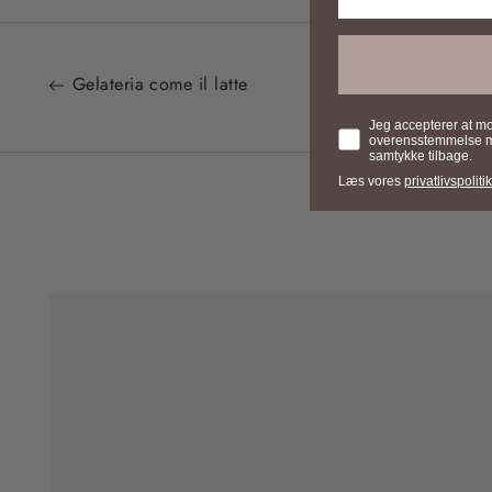
Gelateria come il latte
Samtykke
Jeg accepterer at m
overensstemmelse med
samtykke tilbage.
Læs vores
privatlivspolitik