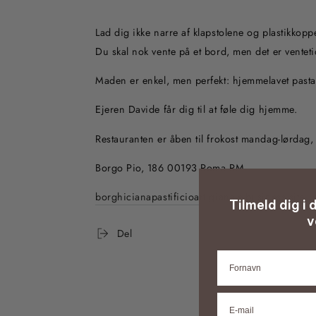
Lad dig ikke narre af klapstolene og plastikkoppe
Du skal nok vente på et bord, men det er ventet
Maden er enkel, men perfekt: hjemmelavet pasta
Ejeren Davide får dig til at føle dig hjemme.
Restauranten er åben til frokost mandag-lørdag,
Borgo Pio, 186 00193 Roma RM
borghicianapastificioartigianale.business.site
Tilmeld dig i
v
Del
Fornavn
E-mail