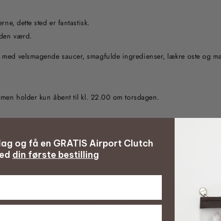
rne, dette sted er fantastisk.
iden værd.
 med velsmagende saucer, smagfulde ingredienser, lækre oste og mas
 men holder kun åbent til kl. 22.00 om torsdagen.
 dag og få en GRATIS Airport Clutch
ed
din første bestilling
TILBAGE TIL ROM