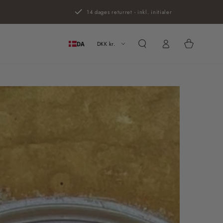
14 dages returret - inkl. initialer
Log
Kurv
ind
DKK kr.
DA