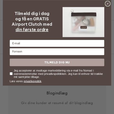
TILBAGE TIL PARIS
Tilmeld dig i dag
og få en GRATIS
Airport Clutch med
din første ordre
Smerte og idéer
E-mail
The Hoxton
Fornavn
TILMELD DIG NU
Du kan også lide
Samtykke
Jeg accepterer at modtage markedsføring via e-mail fra Nomad i
overensstemmelse med privatlivspolitikken. Jeg kan til enhver tid trække
mit samtykke tilbage.
Læs vores
privatlivspolitik
.
Blogindlæg
Giv dine kunder et resumé af dit blogindlæg