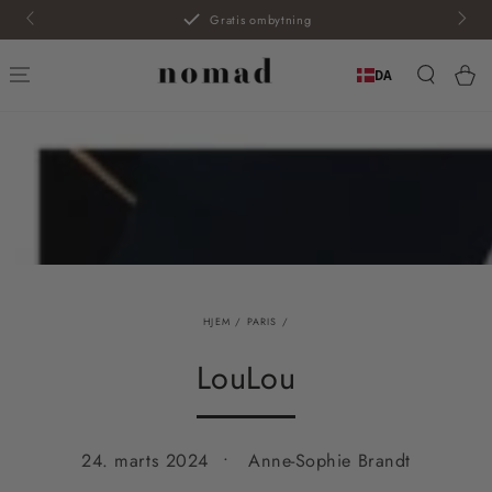
SPRING TIL
Gratis ombytning
INDHOLD
Kur
DA
HJEM
/
PARIS
/
LouLou
24. marts 2024
Anne-Sophie Brandt