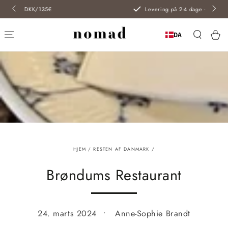
SPRING TIL
5€
Levering på 2-4 dage - inkl. initialer
INDHOLD
Kur
DA
HJEM
/
RESTEN AF DANMARK
/
Brøndums Restaurant
24. marts 2024
Anne-Sophie Brandt