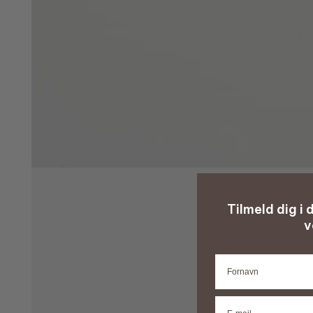
Tilmeld dig i
v
Fornavn
E-mail