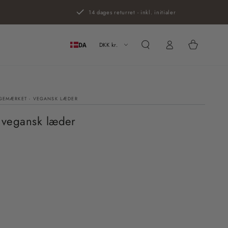
14 dages returret - inkl. initialer
Log
Kurv
ind
DKK kr.
DA
EMÆRKET - VEGANSK LÆDER
vegansk læder