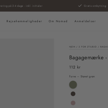
vering på 2-4 dage - inkl. initialer
Gratis ombytning
s
Rejsehemmeligheder
Om Nomad
Anmeldelser
HJEM
/
3 FOR 2
TILBUD
/
BAGAG
Bagagemærke - 
112 kr
Almindelig
pris
Farve – Støvet grøn