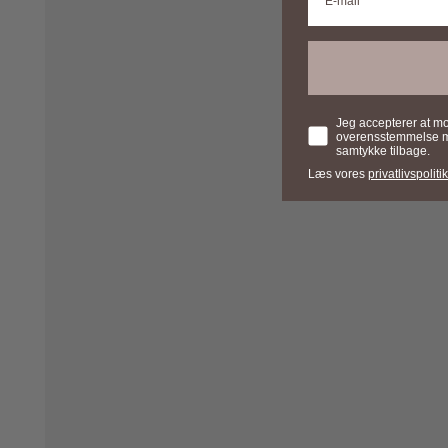
Samtykke
Jeg accepterer at m
overensstemmelse med
samtykke tilbage.
Læs vores
privatlivspolitik