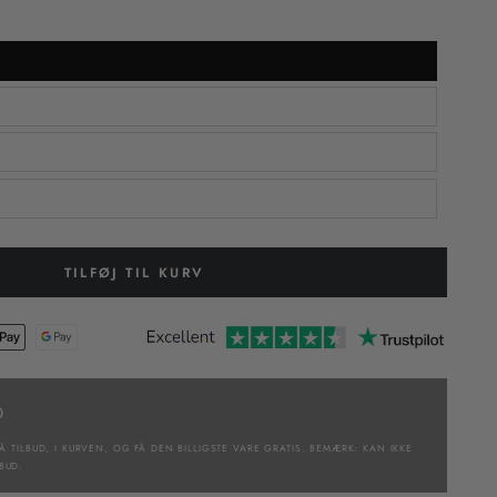
TILFØJ TIL KURV
D
Å TILBUD, I KURVEN, OG FÅ DEN BILLIGSTE VARE GRATIS. BEMÆRK: KAN IKKE
BUD.