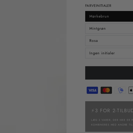
FARVEINITIALER
Mørkebrun
Mintgrøn
Rosa
Ingen initialer
⚡3 FOR 2-TILBU
LÆG 3 VARER, DER IKKE ER P
KOMBINERES MED ANDRE TIL